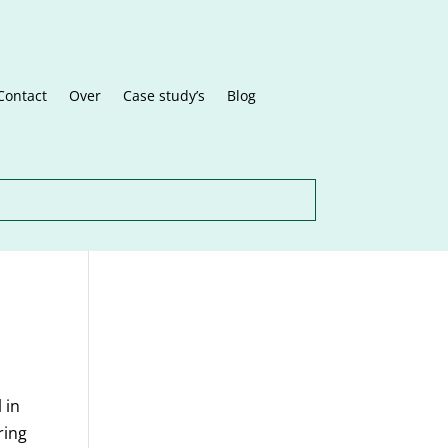
Contact
Over
Case study’s
Blog
 in
ring