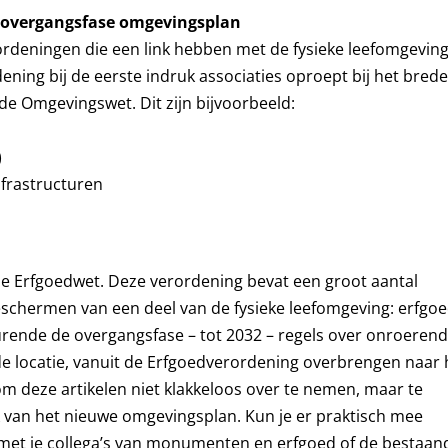
in overgangsfase omgevingsplan
rordeningen die een link hebben met de fysieke leefomgeving
ning bij de eerste indruk associaties oproept bij het bred
 de Omgevingswet. Dit zijn bijvoorbeeld:
)
frastructuren
e Erfgoedwet. Deze verordening bevat een groot aantal
eschermen van een deel van de fysieke leefomgeving: erfgoe
nde de overgangsfase – tot 2032 – regels over onroeren
 de locatie, vanuit de Erfgoedverordening overbrengen naar 
om deze artikelen niet klakkeloos over te nemen, maar te
k van het nieuwe omgevingsplan. Kun je er praktisch mee
g met je collega’s van monumenten en erfgoed of de bestaan